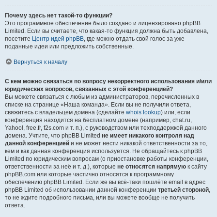
Почему здесь нет такой-то функции?
Это программное обеспечение было создано и лицензировано phpBB
Limited. Если вы считаете, что какая-то функция должна быть добавлена,
посетите
Центр идей phpBB
, где можно отдать свой голос за уже
поданные идеи или предложить собственные.
Вернуться к началу
С кем можно связаться по вопросу некорректного использования и/или
юридических вопросов, связанных с этой конференцией?
Вы можете связаться с любым из администраторов, перечисленных в
списке на странице «Наша команда». Если вы не получили ответа,
свяжитесь с владельцем домена (сделайте
whois lookup
) или, если
конференция находится на бесплатном домене (например, chat.ru,
Yahoo!, free.fr, f2s.com и т. п.), с руководством или техподдержкой данного
домена. Учтите, что phpBB Limited
не имеет никакого контроля над
данной конференцией
и не может нести никакой ответственности за то,
кем и как данная конференция используется. Не обращайтесь к phpBB
Limited по юридическим вопросам (о приостановке работы конференции,
ответственности за неё и т. д.), которые
не относятся напрямую
к сайту
phpBB.com или которые частично относятся к программному
обеспечению phpBB Limited. Если же вы всё-таки пошлёте email в адрес
phpBB Limited об использовании данной конференции
третьей стороной
,
то не ждите подробного письма, или вы можете вообще не получить
ответа.