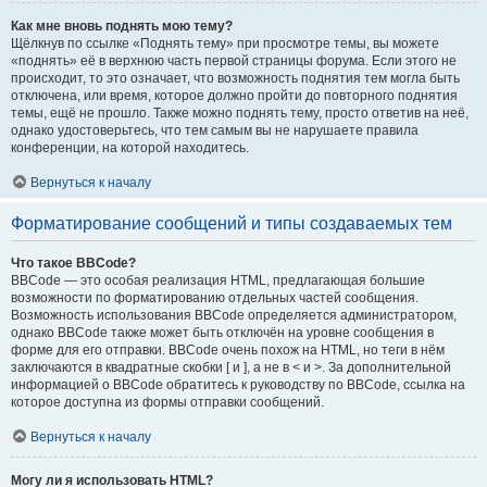
Как мне вновь поднять мою тему?
Щёлкнув по ссылке «Поднять тему» при просмотре темы, вы можете
«поднять» её в верхнюю часть первой страницы форума. Если этого не
происходит, то это означает, что возможность поднятия тем могла быть
отключена, или время, которое должно пройти до повторного поднятия
темы, ещё не прошло. Также можно поднять тему, просто ответив на неё,
однако удостоверьтесь, что тем самым вы не нарушаете правила
конференции, на которой находитесь.
Вернуться к началу
Форматирование сообщений и типы создаваемых тем
Что такое BBCode?
BBCode — это особая реализация HTML, предлагающая большие
возможности по форматированию отдельных частей сообщения.
Возможность использования BBCode определяется администратором,
однако BBCode также может быть отключён на уровне сообщения в
форме для его отправки. BBCode очень похож на HTML, но теги в нём
заключаются в квадратные скобки [ и ], а не в < и >. За дополнительной
информацией о BBCode обратитесь к руководству по BBCode, ссылка на
которое доступна из формы отправки сообщений.
Вернуться к началу
Могу ли я использовать HTML?