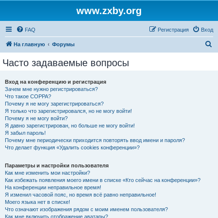
www.zxby.org
FAQ
Регистрация
Вход
П
На главную
Форумы
о
Часто задаваемые вопросы
и
с
Вход на конференцию и регистрация
Зачем мне нужно регистрироваться?
к
Что такое COPPA?
Почему я не могу зарегистрироваться?
Я только что зарегистрировался, но не могу войти!
Почему я не могу войти?
Я давно зарегистрирован, но больше не могу войти!
Я забыл пароль!
Почему мне периодически приходится повторять ввод имени и пароля?
Что делает функция «Удалить cookies конференции»?
Параметры и настройки пользователя
Как мне изменить мои настройки?
Как избежать появления моего имени в списке «Кто сейчас на конференции»?
На конференции неправильное время!
Я изменил часовой пояс, но время всё равно неправильное!
Моего языка нет в списке!
Что означают изображения рядом с моим именем пользователя?
Как мне включить отображение аватары?