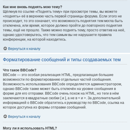
Как мне вновь поднять мою тему?
Щёлкнув по ссылке «Поднять тему» при просмотре темы, вы можете
«поднять» её в верхнюю часть первой страницы форума. Если этого не
происходит, то это означает, что возможность поднятия тем могла быть
отключена, или время, которое должно пройти до повторного поднятия
темы, ещё не прошло. Также можно поднять тему, просто ответив на неё,
однако удостоверьтесь, что тем самым вы не нарушаете правила
конференции, на которой находитесь.
Вернуться к началу
Форматирование сообщений и типы создаваемых тем
Что такое BBCode?
BBCode — это особая реализация HTML, предлагающая большие
возможности по форматированию отдельных частей сообщения.
Возможность использования BBCode определяется администратором,
однако BBCode также может быть отключён на уровне сообщения в
форме для его отправки. BBCode очень похож на HTML, но теги в нём
заключаются в квадратные скобки [ и ], а не в < и >. За дополнительной
информацией о BBCode обратитесь к руководству по BBCode, ссылка на
которое доступна из формы отправки сообщений.
Вернуться к началу
Могу ли я использовать HTML?