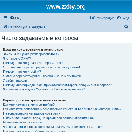
www.zxby.org
FAQ
Регистрация
Вход
П
На главную
Форумы
о
Часто задаваемые вопросы
и
с
Вход на конференцию и регистрация
Зачем мне нужно регистрироваться?
к
Что такое COPPA?
Почему я не могу зарегистрироваться?
Я только что зарегистрировался, но не могу войти!
Почему я не могу войти?
Я давно зарегистрирован, но больше не могу войти!
Я забыл пароль!
Почему мне периодически приходится повторять ввод имени и пароля?
Что делает функция «Удалить cookies конференции»?
Параметры и настройки пользователя
Как мне изменить мои настройки?
Как избежать появления моего имени в списке «Кто сейчас на конференции»?
На конференции неправильное время!
Я изменил часовой пояс, но время всё равно неправильное!
Моего языка нет в списке!
Что означают изображения рядом с моим именем пользователя?
Как мне включить отображение аватары?