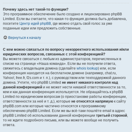
Почему здесь нет такой-то функции?
Это программное обеспечение было создано и лицензировано phpBB
Limited. Если вы считаете, что какая-то функция должна быть добавлена,
посетите
Центр идей phpBB
, где можно отдать свой голос за уже
поданные идеи или предложить собственные.
Вернуться к началу
С кем можно связаться по вопросу некорректного использования и/или
юридических вопросов, связанных с этой конференцией?
Вы можете связаться с любым из администраторов, перечисленных в
списке на странице «Наша команда». Если вы не получили ответа,
свяжитесь с владельцем домена (сделайте
whois lookup
) или, если
конференция находится на бесплатном домене (например, chat.ru,
Yahoo!, free.fr, f2s.com и т. п.), с руководством или техподдержкой данного
домена. Учтите, что phpBB Limited
не имеет никакого контроля над
данной конференцией
и не может нести никакой ответственности за то,
кем и как данная конференция используется. Не обращайтесь к phpBB
Limited по юридическим вопросам (о приостановке работы конференции,
ответственности за неё и т. д.), которые
не относятся напрямую
к сайту
phpBB.com или которые частично относятся к программному
обеспечению phpBB Limited. Если же вы всё-таки пошлёте email в адрес
phpBB Limited об использовании данной конференции
третьей стороной
,
то не ждите подробного письма, или вы можете вообще не получить
ответа.