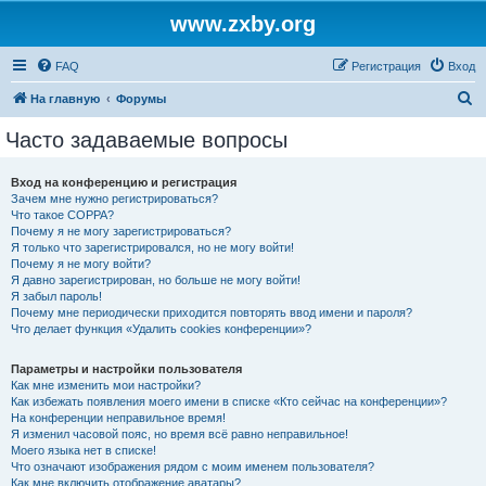
www.zxby.org
FAQ
Регистрация
Вход
П
На главную
Форумы
о
Часто задаваемые вопросы
и
с
Вход на конференцию и регистрация
Зачем мне нужно регистрироваться?
к
Что такое COPPA?
Почему я не могу зарегистрироваться?
Я только что зарегистрировался, но не могу войти!
Почему я не могу войти?
Я давно зарегистрирован, но больше не могу войти!
Я забыл пароль!
Почему мне периодически приходится повторять ввод имени и пароля?
Что делает функция «Удалить cookies конференции»?
Параметры и настройки пользователя
Как мне изменить мои настройки?
Как избежать появления моего имени в списке «Кто сейчас на конференции»?
На конференции неправильное время!
Я изменил часовой пояс, но время всё равно неправильное!
Моего языка нет в списке!
Что означают изображения рядом с моим именем пользователя?
Как мне включить отображение аватары?