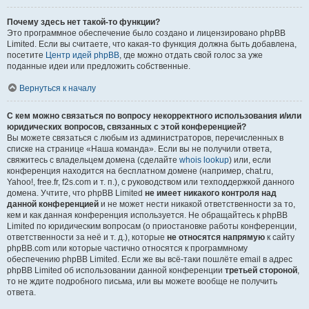
Почему здесь нет такой-то функции?
Это программное обеспечение было создано и лицензировано phpBB
Limited. Если вы считаете, что какая-то функция должна быть добавлена,
посетите
Центр идей phpBB
, где можно отдать свой голос за уже
поданные идеи или предложить собственные.
Вернуться к началу
С кем можно связаться по вопросу некорректного использования и/или
юридических вопросов, связанных с этой конференцией?
Вы можете связаться с любым из администраторов, перечисленных в
списке на странице «Наша команда». Если вы не получили ответа,
свяжитесь с владельцем домена (сделайте
whois lookup
) или, если
конференция находится на бесплатном домене (например, chat.ru,
Yahoo!, free.fr, f2s.com и т. п.), с руководством или техподдержкой данного
домена. Учтите, что phpBB Limited
не имеет никакого контроля над
данной конференцией
и не может нести никакой ответственности за то,
кем и как данная конференция используется. Не обращайтесь к phpBB
Limited по юридическим вопросам (о приостановке работы конференции,
ответственности за неё и т. д.), которые
не относятся напрямую
к сайту
phpBB.com или которые частично относятся к программному
обеспечению phpBB Limited. Если же вы всё-таки пошлёте email в адрес
phpBB Limited об использовании данной конференции
третьей стороной
,
то не ждите подробного письма, или вы можете вообще не получить
ответа.