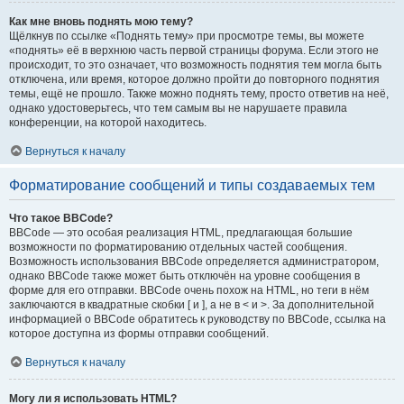
Как мне вновь поднять мою тему?
Щёлкнув по ссылке «Поднять тему» при просмотре темы, вы можете
«поднять» её в верхнюю часть первой страницы форума. Если этого не
происходит, то это означает, что возможность поднятия тем могла быть
отключена, или время, которое должно пройти до повторного поднятия
темы, ещё не прошло. Также можно поднять тему, просто ответив на неё,
однако удостоверьтесь, что тем самым вы не нарушаете правила
конференции, на которой находитесь.
Вернуться к началу
Форматирование сообщений и типы создаваемых тем
Что такое BBCode?
BBCode — это особая реализация HTML, предлагающая большие
возможности по форматированию отдельных частей сообщения.
Возможность использования BBCode определяется администратором,
однако BBCode также может быть отключён на уровне сообщения в
форме для его отправки. BBCode очень похож на HTML, но теги в нём
заключаются в квадратные скобки [ и ], а не в < и >. За дополнительной
информацией о BBCode обратитесь к руководству по BBCode, ссылка на
которое доступна из формы отправки сообщений.
Вернуться к началу
Могу ли я использовать HTML?