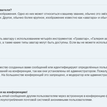
ователя?
зображения. Одно из них может относиться к вашему званию, обычно это звёзд
. Другое, обычно более крупное, изображение известно как «аватара» и обы
ь аватару с использованием четырёх инструментов: «Граватар», «Галерея а
, а также какие типы аватар могут быть доступны. Если вы не можете испол
чество созданных вами сообщений или идентифицируют определённых польз
аний на конференции, так как они установлены её администратором. Пожал
е. На большинстве конференций это запрещено, и модератор или администра
ти на конференцию!
ь email-сообщения другим пользователям через встроенную в конференцию ф
ь злоупотребления почтовой системой анонимными пользователями.