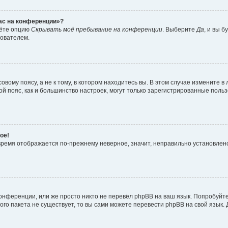
час на конференции»?
дёте опцию
Скрывать моё пребывание на конференции
. Выберите
Да
, и вы 
зователем.
вому поясу, а не к тому, в котором находитесь вы. В этом случае измените в 
овой пояс, как и большинство настроек, могут только зарегистрированные пол
ое!
о время отображается по-прежнему неверное, значит, неправильно установле
онференции, или же просто никто не перевёл phpBB на ваш язык. Попробуйт
вого пакета не существует, то вы сами можете перевести phpBB на свой язы