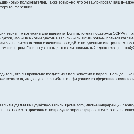
ию новых пользователей. Также возможно, что он заблокировал ваш IP-адре
атору конференции.
они верны, то возможны два варианта. Если включена поддержка COPPA и при 
уется, чтобы все новые учётные записи были активированы пользователями
ам было прислано email-сообщение, следуйте полученным инструкциям. Если
пам-фильтром. Если вы уверены, что ввели правильный адрес email, попробу
едитесь, что вы правильно вводите имя пользователя и пароль. Если данные
Также возможно, что допущена ошибка в конфигурации конференции, свяжитес
вал или удалил вашу учётную запись. Кроме того, многие конференции перио
ных. Если это произошло, попробуйте зарегистрироваться снова и активнее 