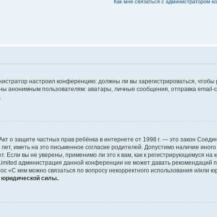
Как мне связаться с администратором 
дминистратор настроил конференцию: должны ли вы зарегистрироваться, чтобы
 анонимным пользователям: аватары, личные сообщения, отправка email-сооб
.
 или Акт о защите частных прав ребёнка в интернете от 1998 г. — это закон Со
т, иметь на это письменное согласие родителей. Допустимо наличие иного
 Если вы не уверены, применимо ли это к вам, как к регистрирующемуся на 
Limited администрация данной конференции не может давать рекомендаций 
ос «С кем можно связаться по вопросу некорректного использования и/или ю
т юридической силы.
.