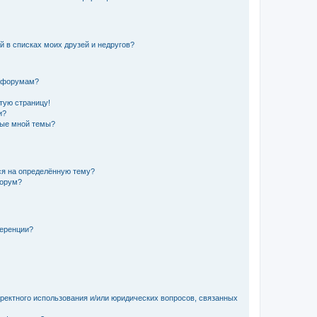
й в списках моих друзей и недругов?
и форумам?
стую страницу!
и?
ные мной темы?
ься на определённую тему?
форум?
ференции?
рректного использования и/или юридических вопросов, связанных