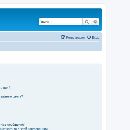
Поиск
Расширенный по
Регистрация
Вход
 в них?
 разные цвета?
чные сообщения!
 от кого-то с этой конференции!