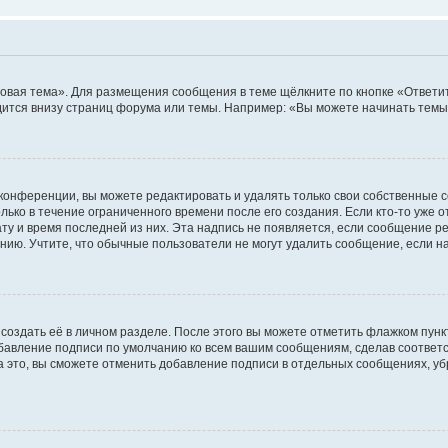
овая тема». Для размещения сообщения в теме щёлкните по кнопке «Ответит
ится внизу страниц форума или темы. Например: «Вы можете начинать темы»
конференции, вы можете редактировать и удалять только свои собственные 
ько в течение ограниченного времени после его создания. Если кто-то уже 
дату и время последней из них. Эта надпись не появляется, если сообщение 
ию. Учтите, что обычные пользователи не могут удалить сообщение, если на 
создать её в личном разделе. После этого вы можете отметить флажком пун
обавление подписи по умолчанию ко всем вашим сообщениям, сделав соотве
а это, вы сможете отменить добавление подписи в отдельных сообщениях, у