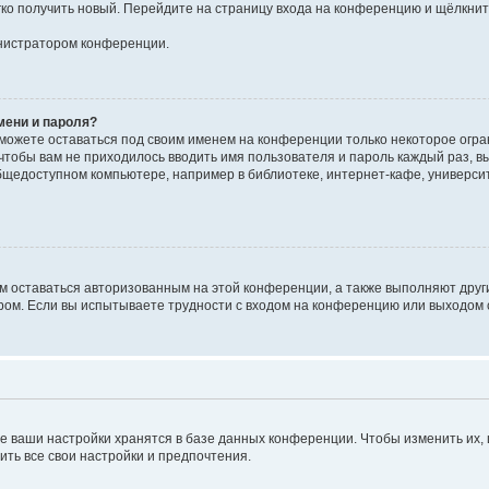
егко получить новый. Перейдите на страницу входа на конференцию и щёлкни
инистратором конференции.
мени и пароля?
сможете оставаться под своим именем на конференции только некоторое огран
 чтобы вам не приходилось вводить имя пользователя и пароль каждый раз, 
щедоступном компьютере, например в библиотеке, интернет-кафе, университе
ам оставаться авторизованным на этой конференции, а также выполняют друг
ом. Если вы испытываете трудности с входом на конференцию или выходом с
е ваши настройки хранятся в базе данных конференции. Чтобы изменить их,
ить все свои настройки и предпочтения.