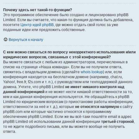
Почему здесь нет такой-то функции?
Это программное обеспечение было создано и лицензировано phpBB
Limited. Если вы считаете, что какая-то функция должна быть добавлена,
посетите
Центр идей phpBB
, где можно отдать свой голос за уже
поданные идеи или предложить собственные.
Вернуться к началу
С кем можно связаться по вопросу некорректного использования и/или
юридических вопросов, связанных с этой конференцией?
Вы можете связаться с любым из администраторов, перечисленных в
списке на странице «Наша команда». Если вы не получили ответа,
свяжитесь с владельцем домена (сделайте
whois lookup
) или, если
конференция находится на бесплатном домене (например, chat.ru,
Yahoo!, free.fr, f2s.com и т. п.), с руководством или техподдержкой данного
домена. Учтите, что phpBB Limited
не имеет никакого контроля над
данной конференцией
и не может нести никакой ответственности за то,
кем и как данная конференция используется. Не обращайтесь к phpBB
Limited по юридическим вопросам (о приостановке работы конференции,
ответственности за неё и т. д.), которые
не относятся напрямую
к сайту
phpBB.com или которые частично относятся к программному
обеспечению phpBB Limited. Если же вы всё-таки пошлёте email в адрес
phpBB Limited об использовании данной конференции
третьей стороной
,
то не ждите подробного письма, или вы можете вообще не получить
ответа.