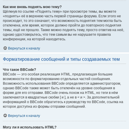
Как мне вновь поднять мою тему?
Щёлкнув по ссылке «Поднять тему» при просмотре темы, вы можете
«поднять» её в верхнюю часть первой страницы форума. Если этого не
происходит, то это означает, что возможность поднятия тем могла быть
отключена, или время, которое должно пройти до повторного поднятия
темы, ещё не прошло. Также можно поднять тему, просто ответив на неё,
однако удостоверьтесь, что тем самым вы не нарушаете правила
конференции, на которой находитесь.
Вернуться к началу
Форматирование сообщений и типы создаваемых тем
Что такое BBCode?
BBCode — это особая реализация HTML, предлагающая большие
возможности по форматированию отдельных частей сообщения.
Возможность использования BBCode определяется администратором,
однако BBCode также может быть отключён на уровне сообщения в
форме для его отправки. BBCode очень похож на HTML, но теги в нём
заключаются в квадратные скобки [ и ], а не в < и >. За дополнительной
информацией о BBCode обратитесь к руководству по BBCode, ссылка на
которое доступна из формы отправки сообщений.
Вернуться к началу
Могу ли я использовать HTML?