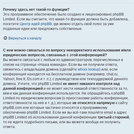
Почему здесь нет такой-то функции?
Это программное обеспечение было создано и лицензировано phpBB
Limited. Если вы считаете, что какая-то функция должна быть добавлена,
посетите
Центр идей phpBB
, где можно отдать свой голос за уже
поданные идеи или предложить собственные.
Вернуться к началу
С кем можно связаться по вопросу некорректного использования и/или
юридических вопросов, связанных с этой конференцией?
Вы можете связаться с любым из администраторов, перечисленных в
списке на странице «Наша команда». Если вы не получили ответа,
свяжитесь с владельцем домена (сделайте
whois lookup
) или, если
конференция находится на бесплатном домене (например, chat.ru,
Yahoo!, free.fr, f2s.com и т. п.), с руководством или техподдержкой данного
домена. Учтите, что phpBB Limited
не имеет никакого контроля над
данной конференцией
и не может нести никакой ответственности за то,
кем и как данная конференция используется. Не обращайтесь к phpBB
Limited по юридическим вопросам (о приостановке работы конференции,
ответственности за неё и т. д.), которые
не относятся напрямую
к сайту
phpBB.com или которые частично относятся к программному
обеспечению phpBB Limited. Если же вы всё-таки пошлёте email в адрес
phpBB Limited об использовании данной конференции
третьей стороной
,
то не ждите подробного письма, или вы можете вообще не получить
ответа.