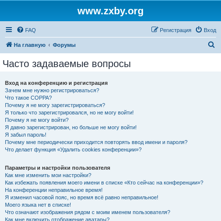
www.zxby.org
FAQ
Регистрация
Вход
П
На главную
Форумы
о
Часто задаваемые вопросы
и
с
Вход на конференцию и регистрация
Зачем мне нужно регистрироваться?
к
Что такое COPPA?
Почему я не могу зарегистрироваться?
Я только что зарегистрировался, но не могу войти!
Почему я не могу войти?
Я давно зарегистрирован, но больше не могу войти!
Я забыл пароль!
Почему мне периодически приходится повторять ввод имени и пароля?
Что делает функция «Удалить cookies конференции»?
Параметры и настройки пользователя
Как мне изменить мои настройки?
Как избежать появления моего имени в списке «Кто сейчас на конференции»?
На конференции неправильное время!
Я изменил часовой пояс, но время всё равно неправильное!
Моего языка нет в списке!
Что означают изображения рядом с моим именем пользователя?
Как мне включить отображение аватары?