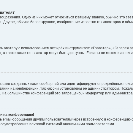
ователя?
зображения. Одно из них может относиться к вашему званию, обычно это звёзд
. Другое, обычно более крупное, изображение известно как «аватара» и обы
ь аватару с использованием четырёх инструментов: «Граватар», «Галерея а
, а также какие типы аватар могут быть доступны. Если вы не можете испол
чество созданных вами сообщений или идентифицируют определённых польз
аний на конференции, так как они установлены её администратором. Пожал
е. На большинстве конференций это запрещено, и модератор или администра
ти на конференцию!
ь email-сообщения другим пользователям через встроенную в конференцию ф
ь злоупотребления почтовой системой анонимными пользователями.