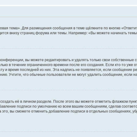
овая тема». Для размещения сообщения в теме щёлкните по кнопке «Ответит
ится внизу страниц форума или темы. Например: «Вы можете начинать темы»
конференции, вы можете редактировать и удалять только свои собственные 
ько в течение ограниченного времени после его создания. Если кто-то уже 
дату и время последней из них. Эта надпись не появляется, если сообщение 
ию. Учтите, что обычные пользователи не могут удалить сообщение, если на 
создать её в личном разделе. После этого вы можете отметить флажком пун
обавление подписи по умолчанию ко всем вашим сообщениям, сделав соотве
а это, вы сможете отменить добавление подписи в отдельных сообщениях, у