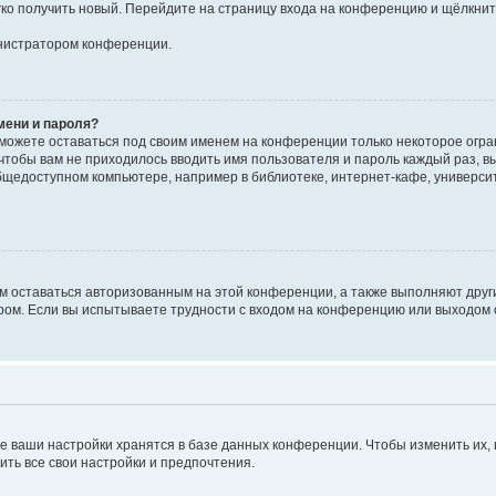
егко получить новый. Перейдите на страницу входа на конференцию и щёлкни
инистратором конференции.
мени и пароля?
сможете оставаться под своим именем на конференции только некоторое огран
 чтобы вам не приходилось вводить имя пользователя и пароль каждый раз, 
щедоступном компьютере, например в библиотеке, интернет-кафе, университе
ам оставаться авторизованным на этой конференции, а также выполняют друг
ом. Если вы испытываете трудности с входом на конференцию или выходом с
е ваши настройки хранятся в базе данных конференции. Чтобы изменить их,
ить все свои настройки и предпочтения.