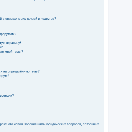
й в списках моих друзей и недругов?
и форумам?
стую страницу!
и?
ные мной темы?
ься на определённую тему?
форум?
ференции?
рректного использования и/или юридических вопросов, связанных