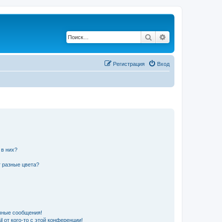
Поиск
Расширенный по
Регистрация
Вход
 в них?
 разные цвета?
чные сообщения!
 от кого-то с этой конференции!