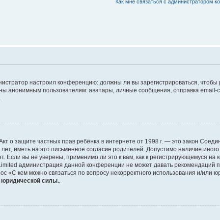
Как мне связаться с администратором 
дминистратор настроил конференцию: должны ли вы зарегистрироваться, чтобы
 анонимным пользователям: аватары, личные сообщения, отправка email-сооб
.
 или Акт о защите частных прав ребёнка в интернете от 1998 г. — это закон Со
т, иметь на это письменное согласие родителей. Допустимо наличие иного
 Если вы не уверены, применимо ли это к вам, как к регистрирующемуся на 
Limited администрация данной конференции не может давать рекомендаций 
ос «С кем можно связаться по вопросу некорректного использования и/или ю
т юридической силы.
.