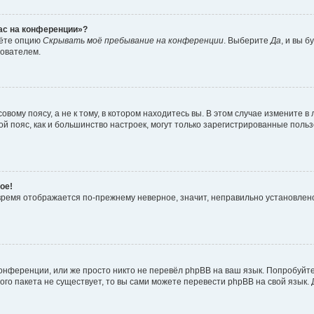
час на конференции»?
дёте опцию
Скрывать моё пребывание на конференции
. Выберите
Да
, и вы 
зователем.
вому поясу, а не к тому, в котором находитесь вы. В этом случае измените в 
овой пояс, как и большинство настроек, могут только зарегистрированные пол
ое!
о время отображается по-прежнему неверное, значит, неправильно установле
онференции, или же просто никто не перевёл phpBB на ваш язык. Попробуйт
вого пакета не существует, то вы сами можете перевести phpBB на свой язы