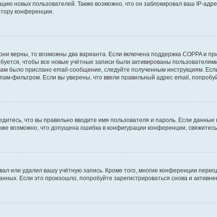
ию новых пользователей. Также возможно, что он заблокировал ваш IP-адре
атору конференции.
они верны, то возможны два варианта. Если включена поддержка COPPA и при 
уется, чтобы все новые учётные записи были активированы пользователями
ам было прислано email-сообщение, следуйте полученным инструкциям. Если
пам-фильтром. Если вы уверены, что ввели правильный адрес email, попробу
едитесь, что вы правильно вводите имя пользователя и пароль. Если данные
Также возможно, что допущена ошибка в конфигурации конференции, свяжитес
вал или удалил вашу учётную запись. Кроме того, многие конференции перио
ных. Если это произошло, попробуйте зарегистрироваться снова и активнее 