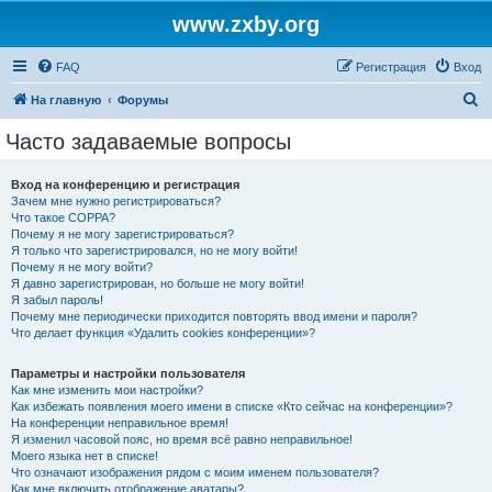
www.zxby.org
FAQ
Регистрация
Вход
П
На главную
Форумы
о
Часто задаваемые вопросы
и
с
Вход на конференцию и регистрация
Зачем мне нужно регистрироваться?
к
Что такое COPPA?
Почему я не могу зарегистрироваться?
Я только что зарегистрировался, но не могу войти!
Почему я не могу войти?
Я давно зарегистрирован, но больше не могу войти!
Я забыл пароль!
Почему мне периодически приходится повторять ввод имени и пароля?
Что делает функция «Удалить cookies конференции»?
Параметры и настройки пользователя
Как мне изменить мои настройки?
Как избежать появления моего имени в списке «Кто сейчас на конференции»?
На конференции неправильное время!
Я изменил часовой пояс, но время всё равно неправильное!
Моего языка нет в списке!
Что означают изображения рядом с моим именем пользователя?
Как мне включить отображение аватары?