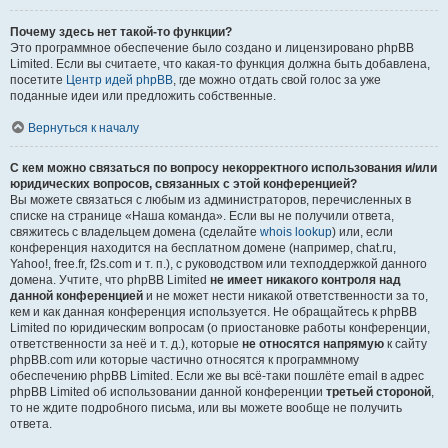
Почему здесь нет такой-то функции?
Это программное обеспечение было создано и лицензировано phpBB
Limited. Если вы считаете, что какая-то функция должна быть добавлена,
посетите
Центр идей phpBB
, где можно отдать свой голос за уже
поданные идеи или предложить собственные.
Вернуться к началу
С кем можно связаться по вопросу некорректного использования и/или
юридических вопросов, связанных с этой конференцией?
Вы можете связаться с любым из администраторов, перечисленных в
списке на странице «Наша команда». Если вы не получили ответа,
свяжитесь с владельцем домена (сделайте
whois lookup
) или, если
конференция находится на бесплатном домене (например, chat.ru,
Yahoo!, free.fr, f2s.com и т. п.), с руководством или техподдержкой данного
домена. Учтите, что phpBB Limited
не имеет никакого контроля над
данной конференцией
и не может нести никакой ответственности за то,
кем и как данная конференция используется. Не обращайтесь к phpBB
Limited по юридическим вопросам (о приостановке работы конференции,
ответственности за неё и т. д.), которые
не относятся напрямую
к сайту
phpBB.com или которые частично относятся к программному
обеспечению phpBB Limited. Если же вы всё-таки пошлёте email в адрес
phpBB Limited об использовании данной конференции
третьей стороной
,
то не ждите подробного письма, или вы можете вообще не получить
ответа.