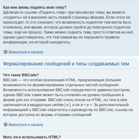
Как мне вновь поднять мою тему?
Щёлкнув по ссылке «Поднять тему» при просмотре темы, вы можете
«поднять» её в верхнюю часть первой страницы форума. Если этого не
происходит, то это означает, что возможность поднятия тем могла быть
отключена, или время, которое должно пройти до повторного поднятия
темы, ещё не прошло. Также можно поднять тему, просто ответив на неё,
однако удостоверьтесь, что тем самым вы не нарушаете правила
конференции, на которой находитесь.
Вернуться к началу
Форматирование сообщений и типы создаваемых тем
Что такое BBCode?
BBCode — это особая реализация HTML, предлагающая большие
возможности по форматированию отдельных частей сообщения.
Возможность использования BBCode определяется администратором,
однако BBCode также может быть отключён на уровне сообщения в
форме для его отправки. BBCode очень похож на HTML, но теги в нём
заключаются в квадратные скобки [ и ], а не в < и >. За дополнительной
информацией о BBCode обратитесь к руководству по BBCode, ссылка на
которое доступна из формы отправки сообщений.
Вернуться к началу
Могу ли я использовать HTML?