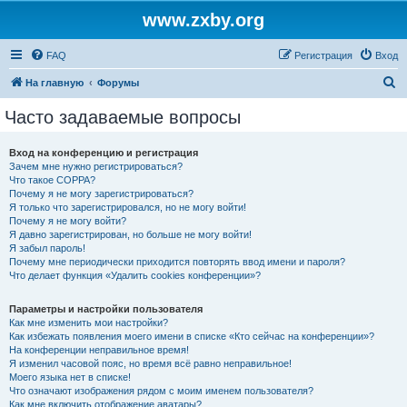
www.zxby.org
FAQ
Регистрация
Вход
П
На главную
Форумы
о
Часто задаваемые вопросы
и
с
Вход на конференцию и регистрация
Зачем мне нужно регистрироваться?
к
Что такое COPPA?
Почему я не могу зарегистрироваться?
Я только что зарегистрировался, но не могу войти!
Почему я не могу войти?
Я давно зарегистрирован, но больше не могу войти!
Я забыл пароль!
Почему мне периодически приходится повторять ввод имени и пароля?
Что делает функция «Удалить cookies конференции»?
Параметры и настройки пользователя
Как мне изменить мои настройки?
Как избежать появления моего имени в списке «Кто сейчас на конференции»?
На конференции неправильное время!
Я изменил часовой пояс, но время всё равно неправильное!
Моего языка нет в списке!
Что означают изображения рядом с моим именем пользователя?
Как мне включить отображение аватары?