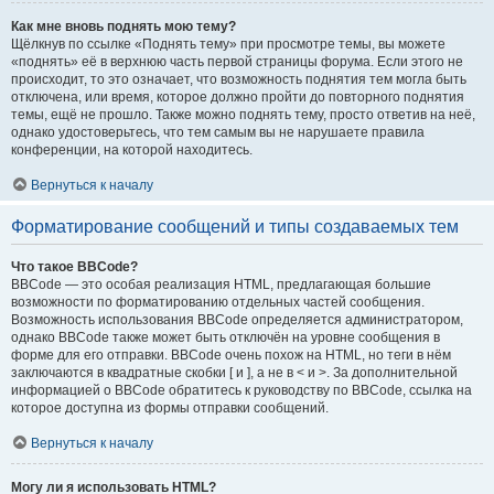
Как мне вновь поднять мою тему?
Щёлкнув по ссылке «Поднять тему» при просмотре темы, вы можете
«поднять» её в верхнюю часть первой страницы форума. Если этого не
происходит, то это означает, что возможность поднятия тем могла быть
отключена, или время, которое должно пройти до повторного поднятия
темы, ещё не прошло. Также можно поднять тему, просто ответив на неё,
однако удостоверьтесь, что тем самым вы не нарушаете правила
конференции, на которой находитесь.
Вернуться к началу
Форматирование сообщений и типы создаваемых тем
Что такое BBCode?
BBCode — это особая реализация HTML, предлагающая большие
возможности по форматированию отдельных частей сообщения.
Возможность использования BBCode определяется администратором,
однако BBCode также может быть отключён на уровне сообщения в
форме для его отправки. BBCode очень похож на HTML, но теги в нём
заключаются в квадратные скобки [ и ], а не в < и >. За дополнительной
информацией о BBCode обратитесь к руководству по BBCode, ссылка на
которое доступна из формы отправки сообщений.
Вернуться к началу
Могу ли я использовать HTML?