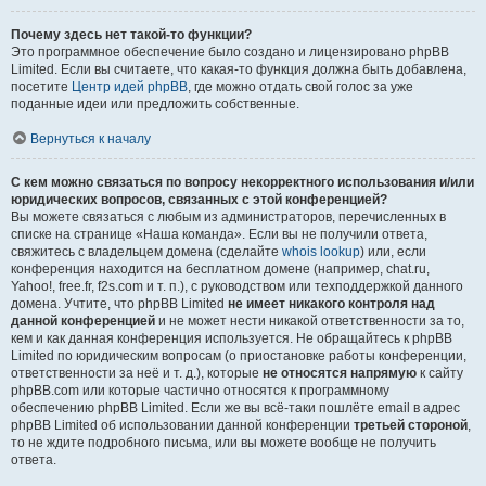
Почему здесь нет такой-то функции?
Это программное обеспечение было создано и лицензировано phpBB
Limited. Если вы считаете, что какая-то функция должна быть добавлена,
посетите
Центр идей phpBB
, где можно отдать свой голос за уже
поданные идеи или предложить собственные.
Вернуться к началу
С кем можно связаться по вопросу некорректного использования и/или
юридических вопросов, связанных с этой конференцией?
Вы можете связаться с любым из администраторов, перечисленных в
списке на странице «Наша команда». Если вы не получили ответа,
свяжитесь с владельцем домена (сделайте
whois lookup
) или, если
конференция находится на бесплатном домене (например, chat.ru,
Yahoo!, free.fr, f2s.com и т. п.), с руководством или техподдержкой данного
домена. Учтите, что phpBB Limited
не имеет никакого контроля над
данной конференцией
и не может нести никакой ответственности за то,
кем и как данная конференция используется. Не обращайтесь к phpBB
Limited по юридическим вопросам (о приостановке работы конференции,
ответственности за неё и т. д.), которые
не относятся напрямую
к сайту
phpBB.com или которые частично относятся к программному
обеспечению phpBB Limited. Если же вы всё-таки пошлёте email в адрес
phpBB Limited об использовании данной конференции
третьей стороной
,
то не ждите подробного письма, или вы можете вообще не получить
ответа.