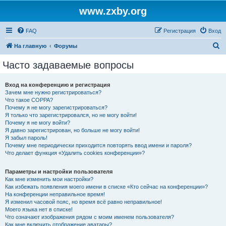
www.zxby.org
FAQ
Регистрация
Вход
П
На главную
Форумы
о
Часто задаваемые вопросы
и
с
Вход на конференцию и регистрация
Зачем мне нужно регистрироваться?
к
Что такое COPPA?
Почему я не могу зарегистрироваться?
Я только что зарегистрировался, но не могу войти!
Почему я не могу войти?
Я давно зарегистрирован, но больше не могу войти!
Я забыл пароль!
Почему мне периодически приходится повторять ввод имени и пароля?
Что делает функция «Удалить cookies конференции»?
Параметры и настройки пользователя
Как мне изменить мои настройки?
Как избежать появления моего имени в списке «Кто сейчас на конференции»?
На конференции неправильное время!
Я изменил часовой пояс, но время всё равно неправильное!
Моего языка нет в списке!
Что означают изображения рядом с моим именем пользователя?
Как мне включить отображение аватары?