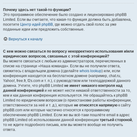
Почему здесь нет такой-то функции?
Это программное обеспечение было создано и лицензировано phpBB
Limited. Если вы считаете, что какая-то функция должна быть добавлена,
посетите
Центр идей phpBB
, где можно отдать свой голос за уже
поданные идеи или предложить собственные.
Вернуться к началу
С кем можно связаться по вопросу некорректного использования и/или
юридических вопросов, связанных с этой конференцией?
Вы можете связаться с любым из администраторов, перечисленных в
списке на странице «Наша команда». Если вы не получили ответа,
свяжитесь с владельцем домена (сделайте
whois lookup
) или, если
конференция находится на бесплатном домене (например, chat.ru,
Yahoo!, free.fr, f2s.com и т. п.), с руководством или техподдержкой данного
домена. Учтите, что phpBB Limited
не имеет никакого контроля над
данной конференцией
и не может нести никакой ответственности за то,
кем и как данная конференция используется. Не обращайтесь к phpBB
Limited по юридическим вопросам (о приостановке работы конференции,
ответственности за неё и т. д.), которые
не относятся напрямую
к сайту
phpBB.com или которые частично относятся к программному
обеспечению phpBB Limited. Если же вы всё-таки пошлёте email в адрес
phpBB Limited об использовании данной конференции
третьей стороной
,
то не ждите подробного письма, или вы можете вообще не получить
ответа.