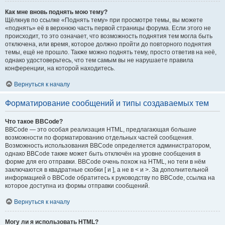
Как мне вновь поднять мою тему?
Щёлкнув по ссылке «Поднять тему» при просмотре темы, вы можете
«поднять» её в верхнюю часть первой страницы форума. Если этого не
происходит, то это означает, что возможность поднятия тем могла быть
отключена, или время, которое должно пройти до повторного поднятия
темы, ещё не прошло. Также можно поднять тему, просто ответив на неё,
однако удостоверьтесь, что тем самым вы не нарушаете правила
конференции, на которой находитесь.
Вернуться к началу
Форматирование сообщений и типы создаваемых тем
Что такое BBCode?
BBCode — это особая реализация HTML, предлагающая большие
возможности по форматированию отдельных частей сообщения.
Возможность использования BBCode определяется администратором,
однако BBCode также может быть отключён на уровне сообщения в
форме для его отправки. BBCode очень похож на HTML, но теги в нём
заключаются в квадратные скобки [ и ], а не в < и >. За дополнительной
информацией о BBCode обратитесь к руководству по BBCode, ссылка на
которое доступна из формы отправки сообщений.
Вернуться к началу
Могу ли я использовать HTML?