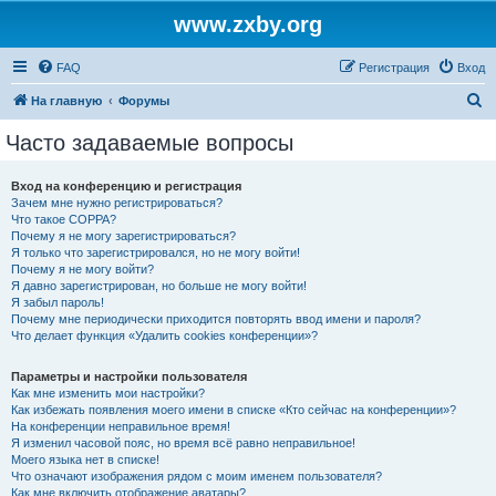
www.zxby.org
FAQ
Регистрация
Вход
П
На главную
Форумы
о
Часто задаваемые вопросы
и
с
Вход на конференцию и регистрация
Зачем мне нужно регистрироваться?
к
Что такое COPPA?
Почему я не могу зарегистрироваться?
Я только что зарегистрировался, но не могу войти!
Почему я не могу войти?
Я давно зарегистрирован, но больше не могу войти!
Я забыл пароль!
Почему мне периодически приходится повторять ввод имени и пароля?
Что делает функция «Удалить cookies конференции»?
Параметры и настройки пользователя
Как мне изменить мои настройки?
Как избежать появления моего имени в списке «Кто сейчас на конференции»?
На конференции неправильное время!
Я изменил часовой пояс, но время всё равно неправильное!
Моего языка нет в списке!
Что означают изображения рядом с моим именем пользователя?
Как мне включить отображение аватары?