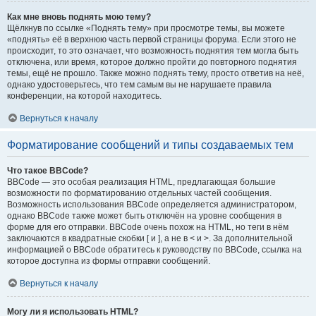
Как мне вновь поднять мою тему?
Щёлкнув по ссылке «Поднять тему» при просмотре темы, вы можете
«поднять» её в верхнюю часть первой страницы форума. Если этого не
происходит, то это означает, что возможность поднятия тем могла быть
отключена, или время, которое должно пройти до повторного поднятия
темы, ещё не прошло. Также можно поднять тему, просто ответив на неё,
однако удостоверьтесь, что тем самым вы не нарушаете правила
конференции, на которой находитесь.
Вернуться к началу
Форматирование сообщений и типы создаваемых тем
Что такое BBCode?
BBCode — это особая реализация HTML, предлагающая большие
возможности по форматированию отдельных частей сообщения.
Возможность использования BBCode определяется администратором,
однако BBCode также может быть отключён на уровне сообщения в
форме для его отправки. BBCode очень похож на HTML, но теги в нём
заключаются в квадратные скобки [ и ], а не в < и >. За дополнительной
информацией о BBCode обратитесь к руководству по BBCode, ссылка на
которое доступна из формы отправки сообщений.
Вернуться к началу
Могу ли я использовать HTML?