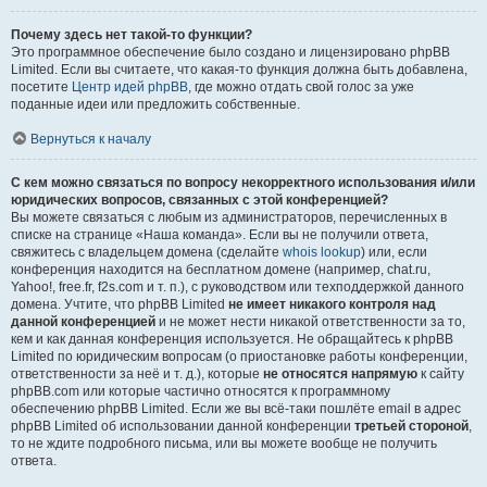
Почему здесь нет такой-то функции?
Это программное обеспечение было создано и лицензировано phpBB
Limited. Если вы считаете, что какая-то функция должна быть добавлена,
посетите
Центр идей phpBB
, где можно отдать свой голос за уже
поданные идеи или предложить собственные.
Вернуться к началу
С кем можно связаться по вопросу некорректного использования и/или
юридических вопросов, связанных с этой конференцией?
Вы можете связаться с любым из администраторов, перечисленных в
списке на странице «Наша команда». Если вы не получили ответа,
свяжитесь с владельцем домена (сделайте
whois lookup
) или, если
конференция находится на бесплатном домене (например, chat.ru,
Yahoo!, free.fr, f2s.com и т. п.), с руководством или техподдержкой данного
домена. Учтите, что phpBB Limited
не имеет никакого контроля над
данной конференцией
и не может нести никакой ответственности за то,
кем и как данная конференция используется. Не обращайтесь к phpBB
Limited по юридическим вопросам (о приостановке работы конференции,
ответственности за неё и т. д.), которые
не относятся напрямую
к сайту
phpBB.com или которые частично относятся к программному
обеспечению phpBB Limited. Если же вы всё-таки пошлёте email в адрес
phpBB Limited об использовании данной конференции
третьей стороной
,
то не ждите подробного письма, или вы можете вообще не получить
ответа.