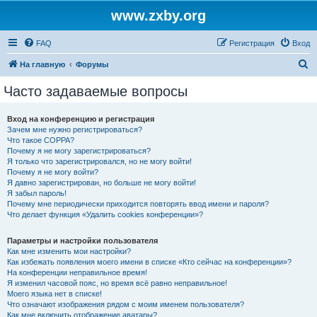
www.zxby.org
FAQ
Регистрация
Вход
П
На главную
Форумы
о
Часто задаваемые вопросы
и
с
Вход на конференцию и регистрация
Зачем мне нужно регистрироваться?
к
Что такое COPPA?
Почему я не могу зарегистрироваться?
Я только что зарегистрировался, но не могу войти!
Почему я не могу войти?
Я давно зарегистрирован, но больше не могу войти!
Я забыл пароль!
Почему мне периодически приходится повторять ввод имени и пароля?
Что делает функция «Удалить cookies конференции»?
Параметры и настройки пользователя
Как мне изменить мои настройки?
Как избежать появления моего имени в списке «Кто сейчас на конференции»?
На конференции неправильное время!
Я изменил часовой пояс, но время всё равно неправильное!
Моего языка нет в списке!
Что означают изображения рядом с моим именем пользователя?
Как мне включить отображение аватары?