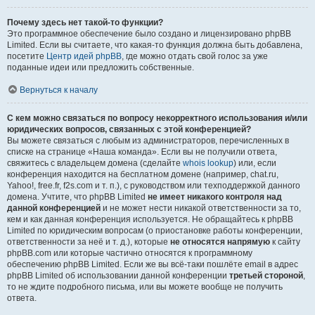
Почему здесь нет такой-то функции?
Это программное обеспечение было создано и лицензировано phpBB
Limited. Если вы считаете, что какая-то функция должна быть добавлена,
посетите
Центр идей phpBB
, где можно отдать свой голос за уже
поданные идеи или предложить собственные.
Вернуться к началу
С кем можно связаться по вопросу некорректного использования и/или
юридических вопросов, связанных с этой конференцией?
Вы можете связаться с любым из администраторов, перечисленных в
списке на странице «Наша команда». Если вы не получили ответа,
свяжитесь с владельцем домена (сделайте
whois lookup
) или, если
конференция находится на бесплатном домене (например, chat.ru,
Yahoo!, free.fr, f2s.com и т. п.), с руководством или техподдержкой данного
домена. Учтите, что phpBB Limited
не имеет никакого контроля над
данной конференцией
и не может нести никакой ответственности за то,
кем и как данная конференция используется. Не обращайтесь к phpBB
Limited по юридическим вопросам (о приостановке работы конференции,
ответственности за неё и т. д.), которые
не относятся напрямую
к сайту
phpBB.com или которые частично относятся к программному
обеспечению phpBB Limited. Если же вы всё-таки пошлёте email в адрес
phpBB Limited об использовании данной конференции
третьей стороной
,
то не ждите подробного письма, или вы можете вообще не получить
ответа.