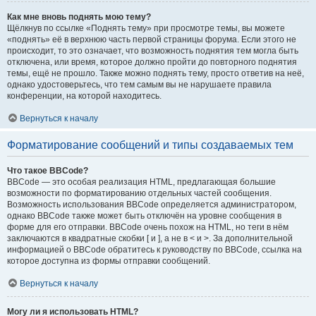
Как мне вновь поднять мою тему?
Щёлкнув по ссылке «Поднять тему» при просмотре темы, вы можете
«поднять» её в верхнюю часть первой страницы форума. Если этого не
происходит, то это означает, что возможность поднятия тем могла быть
отключена, или время, которое должно пройти до повторного поднятия
темы, ещё не прошло. Также можно поднять тему, просто ответив на неё,
однако удостоверьтесь, что тем самым вы не нарушаете правила
конференции, на которой находитесь.
Вернуться к началу
Форматирование сообщений и типы создаваемых тем
Что такое BBCode?
BBCode — это особая реализация HTML, предлагающая большие
возможности по форматированию отдельных частей сообщения.
Возможность использования BBCode определяется администратором,
однако BBCode также может быть отключён на уровне сообщения в
форме для его отправки. BBCode очень похож на HTML, но теги в нём
заключаются в квадратные скобки [ и ], а не в < и >. За дополнительной
информацией о BBCode обратитесь к руководству по BBCode, ссылка на
которое доступна из формы отправки сообщений.
Вернуться к началу
Могу ли я использовать HTML?