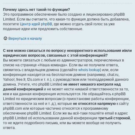
Почему здесь нет такой-то функции?
Это программное обеспечение было создано и лицензировано phpBB
Limited. Если вы считаете, что какая-то функция должна быть добавлена,
посетите
Центр идей phpBB
, где можно отдать свой голос за уже
поданные идеи или предложить собственные.
Вернуться к началу
С кем можно связаться по вопросу некорректного использования и/или
юридических вопросов, связанных с этой конференцией?
Вы можете связаться с любым из администраторов, перечисленных в
списке на странице «Наша команда». Если вы не получили ответа,
свяжитесь с владельцем домена (сделайте
whois lookup
) или, если
конференция находится на бесплатном домене (например, chat.ru,
Yahoo!, free.fr, f2s.com и т. п.), с руководством или техподдержкой данного
домена. Учтите, что phpBB Limited
не имеет никакого контроля над
данной конференцией
и не может нести никакой ответственности за то,
кем и как данная конференция используется. Не обращайтесь к phpBB
Limited по юридическим вопросам (о приостановке работы конференции,
ответственности за неё и т. д.), которые
не относятся напрямую
к сайту
phpBB.com или которые частично относятся к программному
обеспечению phpBB Limited. Если же вы всё-таки пошлёте email в адрес
phpBB Limited об использовании данной конференции
третьей стороной
,
то не ждите подробного письма, или вы можете вообще не получить
ответа.