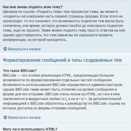
Как мне вновь поднять мою тему?
Щёлкнув по ссылке «Поднять тему» при просмотре темы, вы можете
«поднять» её в верхнюю часть первой страницы форума. Если этого не
происходит, то это означает, что возможность поднятия тем могла быть
отключена, или время, которое должно пройти до повторного поднятия
темы, ещё не прошло. Также можно поднять тему, просто ответив на неё,
однако удостоверьтесь, что тем самым вы не нарушаете правила
конференции, на которой находитесь.
Вернуться к началу
Форматирование сообщений и типы создаваемых тем
Что такое BBCode?
BBCode — это особая реализация HTML, предлагающая большие
возможности по форматированию отдельных частей сообщения.
Возможность использования BBCode определяется администратором,
однако BBCode также может быть отключён на уровне сообщения в
форме для его отправки. BBCode очень похож на HTML, но теги в нём
заключаются в квадратные скобки [ и ], а не в < и >. За дополнительной
информацией о BBCode обратитесь к руководству по BBCode, ссылка на
которое доступна из формы отправки сообщений.
Вернуться к началу
Могу ли я использовать HTML?