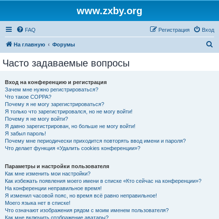
www.zxby.org
FAQ
Регистрация
Вход
П
На главную
Форумы
о
Часто задаваемые вопросы
и
с
Вход на конференцию и регистрация
Зачем мне нужно регистрироваться?
к
Что такое COPPA?
Почему я не могу зарегистрироваться?
Я только что зарегистрировался, но не могу войти!
Почему я не могу войти?
Я давно зарегистрирован, но больше не могу войти!
Я забыл пароль!
Почему мне периодически приходится повторять ввод имени и пароля?
Что делает функция «Удалить cookies конференции»?
Параметры и настройки пользователя
Как мне изменить мои настройки?
Как избежать появления моего имени в списке «Кто сейчас на конференции»?
На конференции неправильное время!
Я изменил часовой пояс, но время всё равно неправильное!
Моего языка нет в списке!
Что означают изображения рядом с моим именем пользователя?
Как мне включить отображение аватары?