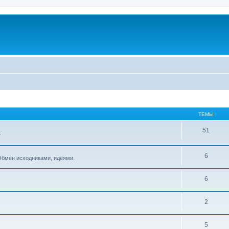
ТЕМЫ
51
.
6
Обмен исходниками, идеями.
6
2
5