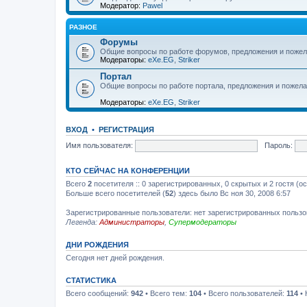
Модератор:
Pawel
РАЗНОЕ
Форумы
Общие вопросы по работе форумов, предложения и пожел
Модераторы:
eXe.EG
,
Striker
Портал
Общие вопросы по работе портала, предложения и пожела
Модераторы:
eXe.EG
,
Striker
ВХОД
•
РЕГИСТРАЦИЯ
Имя пользователя:
Пароль:
КТО СЕЙЧАС НА КОНФЕРЕНЦИИ
Всего
2
посетителя :: 0 зарегистрированных, 0 скрытых и 2 гостя (о
Больше всего посетителей (
52
) здесь было Вс ноя 30, 2008 6:57
Зарегистрированные пользователи: нет зарегистрированных польз
Легенда:
Администраторы
,
Супермодераторы
ДНИ РОЖДЕНИЯ
Сегодня нет дней рождения.
СТАТИСТИКА
Всего сообщений:
942
• Всего тем:
104
• Всего пользователей:
114
• 