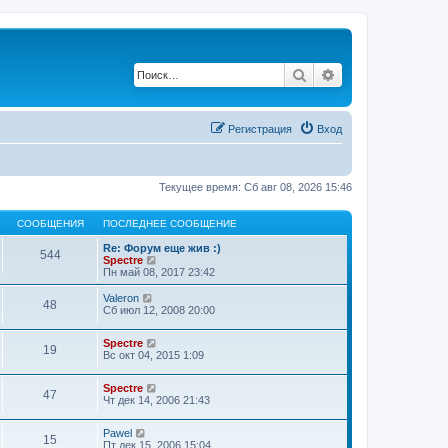
Поиск
Расширенный по
Регистрация
Вход
Текущее время: Сб авг 08, 2026 15:46
СООБЩЕНИЯ
ПОСЛЕДНЕЕ СООБЩЕНИЕ
Re: Форум еще жив :)
544
П
Spectre
е
Пн май 08, 2017 23:42
р
е
П
Valeron
48
й
е
Сб июл 12, 2008 20:00
т
р
и
е
П
Spectre
к
й
19
е
Вс окт 04, 2015 1:09
п
т
р
о
и
е
с
к
П
Spectre
й
л
п
47
е
Чт дек 14, 2006 21:43
т
е
о
р
и
д
с
е
к
н
л
П
Pawel
й
п
15
е
е
е
Пт дек 15, 2006 15:04
т