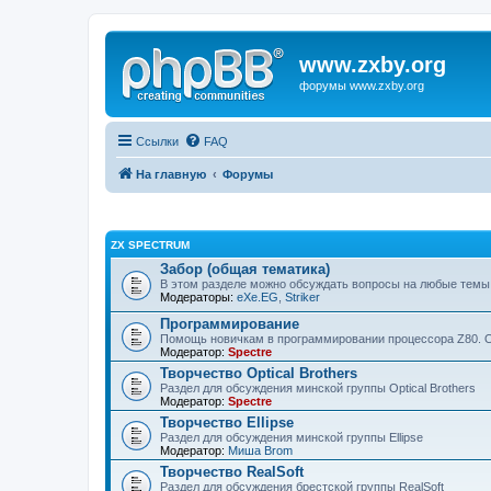
www.zxby.org
форумы www.zxby.org
Ссылки
FAQ
На главную
Форумы
ZX SPECTRUM
Забор (общая тематика)
В этом разделе можно обсуждать вопросы на любые темы
Модераторы:
eXe.EG
,
Striker
Программирование
Помощь новичкам в программировании процессора Z80. 
Модератор:
Spectre
Творчество Optical Brothers
Раздел для обсуждения минской группы Optical Brothers
Модератор:
Spectre
Творчество Ellipse
Раздел для обсуждения минской группы Ellipse
Модератор:
Миша Brom
Творчество RealSoft
Раздел для обсуждения брестской группы RealSoft