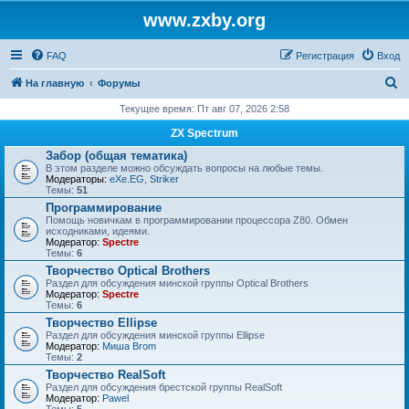
www.zxby.org
FAQ
Регистрация
Вход
П
На главную
Форумы
о
Текущее время: Пт авг 07, 2026 2:58
и
ZX Spectrum
с
Забор (общая тематика)
В этом разделе можно обсуждать вопросы на любые темы.
к
Модераторы:
eXe.EG
,
Striker
Темы:
51
Программирование
Помощь новичкам в программировании процессора Z80. Обмен
исходниками, идеями.
Модератор:
Spectre
Темы:
6
Творчество Optical Brothers
Раздел для обсуждения минской группы Optical Brothers
Модератор:
Spectre
Темы:
6
Творчество Ellipse
Раздел для обсуждения минской группы Ellipse
Модератор:
Миша Brom
Темы:
2
Творчество RealSoft
Раздел для обсуждения брестской группы RealSoft
Модератор:
Pawel