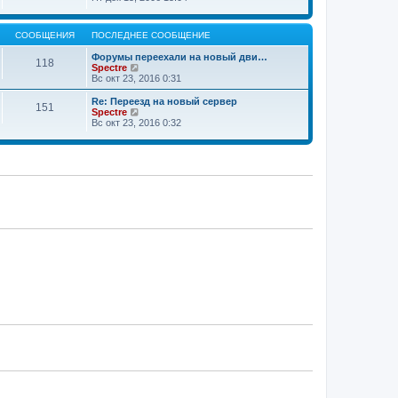
о
м
д
р
и
с
у
н
е
к
л
с
е
й
п
е
о
СООБЩЕНИЯ
ПОСЛЕДНЕЕ СООБЩЕНИЕ
м
т
о
д
о
у
и
с
н
б
Форумы переехали на новый дви…
с
к
118
л
е
щ
П
Spectre
о
п
е
м
е
е
Вс окт 23, 2016 0:31
о
о
д
у
н
р
б
с
н
с
и
е
щ
Re: Переезд на новый сервер
л
е
151
о
ю
й
е
П
Spectre
е
м
о
т
н
е
Вс окт 23, 2016 0:32
д
у
б
и
и
р
н
с
щ
к
ю
е
е
о
е
п
й
м
о
н
о
т
у
б
и
с
и
с
щ
ю
л
к
о
е
е
п
о
н
д
о
б
и
н
с
щ
ю
е
л
е
м
е
н
у
д
и
с
н
ю
о
е
о
м
б
у
щ
с
е
о
н
о
и
б
ю
щ
е
н
и
ю