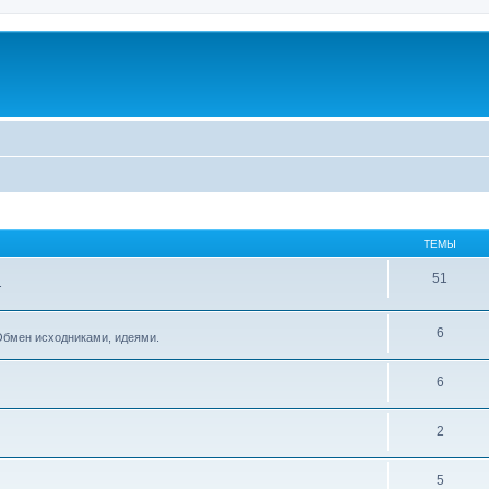
ТЕМЫ
51
.
6
Обмен исходниками, идеями.
6
2
5