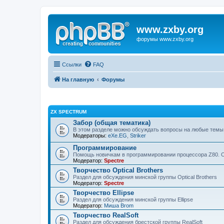
www.zxby.org
форумы www.zxby.org
Ссылки
FAQ
На главную
Форумы
ZX SPECTRUM
Забор (общая тематика)
В этом разделе можно обсуждать вопросы на любые темы
Модераторы:
eXe.EG
,
Striker
Программирование
Помощь новичкам в программировании процессора Z80. 
Модератор:
Spectre
Творчество Optical Brothers
Раздел для обсуждения минской группы Optical Brothers
Модератор:
Spectre
Творчество Ellipse
Раздел для обсуждения минской группы Ellipse
Модератор:
Миша Brom
Творчество RealSoft
Раздел для обсуждения брестской группы RealSoft