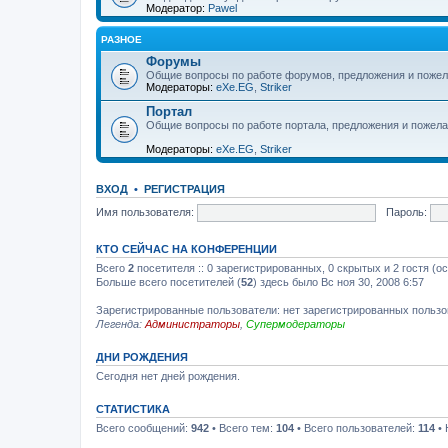
Модератор:
Pawel
РАЗНОЕ
Форумы
Общие вопросы по работе форумов, предложения и пожел
Модераторы:
eXe.EG
,
Striker
Портал
Общие вопросы по работе портала, предложения и пожела
Модераторы:
eXe.EG
,
Striker
ВХОД
•
РЕГИСТРАЦИЯ
Имя пользователя:
Пароль:
КТО СЕЙЧАС НА КОНФЕРЕНЦИИ
Всего
2
посетителя :: 0 зарегистрированных, 0 скрытых и 2 гостя (о
Больше всего посетителей (
52
) здесь было Вс ноя 30, 2008 6:57
Зарегистрированные пользователи: нет зарегистрированных польз
Легенда:
Администраторы
,
Супермодераторы
ДНИ РОЖДЕНИЯ
Сегодня нет дней рождения.
СТАТИСТИКА
Всего сообщений:
942
• Всего тем:
104
• Всего пользователей:
114
• 