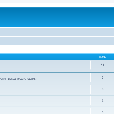
ТЕМЫ
51
.
6
Обмен исходниками, идеями.
6
2
5