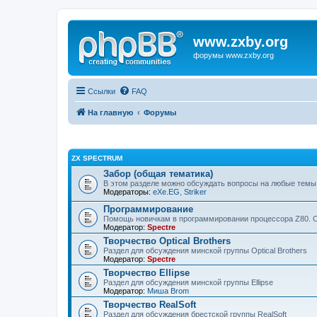
www.zxby.org
форумы www.zxby.org
Ссылки
FAQ
На главную
Форумы
ZX SPECTRUM
Забор (общая тематика)
В этом разделе можно обсуждать вопросы на любые темы
Модераторы:
eXe.EG
,
Striker
Программирование
Помощь новичкам в программировании процессора Z80. 
Модератор:
Spectre
Творчество Optical Brothers
Раздел для обсуждения минской группы Optical Brothers
Модератор:
Spectre
Творчество Ellipse
Раздел для обсуждения минской группы Ellipse
Модератор:
Миша Brom
Творчество RealSoft
Раздел для обсуждения брестской группы RealSoft