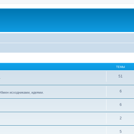
ТЕМЫ
51
.
6
Обмен исходниками, идеями.
6
2
5