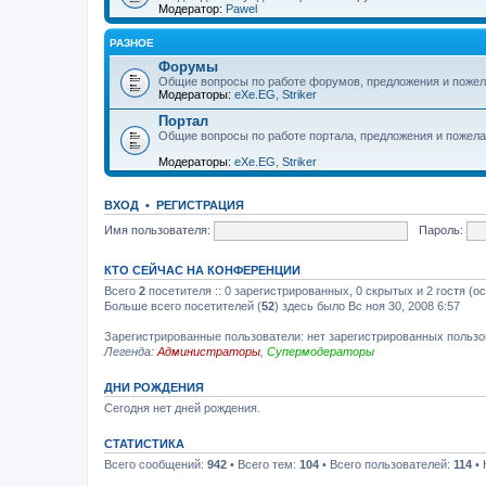
Модератор:
Pawel
РАЗНОЕ
Форумы
Общие вопросы по работе форумов, предложения и пожел
Модераторы:
eXe.EG
,
Striker
Портал
Общие вопросы по работе портала, предложения и пожела
Модераторы:
eXe.EG
,
Striker
ВХОД
•
РЕГИСТРАЦИЯ
Имя пользователя:
Пароль:
КТО СЕЙЧАС НА КОНФЕРЕНЦИИ
Всего
2
посетителя :: 0 зарегистрированных, 0 скрытых и 2 гостя (о
Больше всего посетителей (
52
) здесь было Вс ноя 30, 2008 6:57
Зарегистрированные пользователи: нет зарегистрированных польз
Легенда:
Администраторы
,
Супермодераторы
ДНИ РОЖДЕНИЯ
Сегодня нет дней рождения.
СТАТИСТИКА
Всего сообщений:
942
• Всего тем:
104
• Всего пользователей:
114
• 