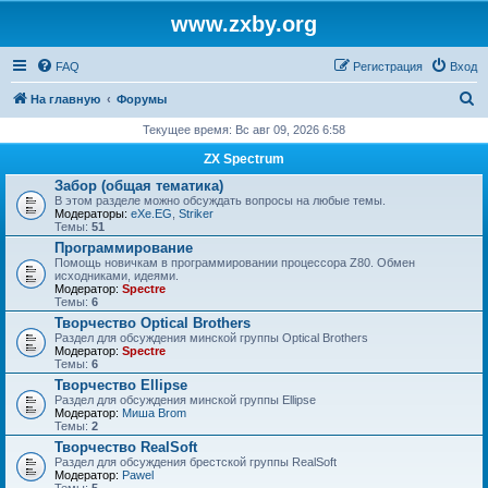
www.zxby.org
FAQ
Регистрация
Вход
П
На главную
Форумы
о
Текущее время: Вс авг 09, 2026 6:58
и
ZX Spectrum
с
Забор (общая тематика)
В этом разделе можно обсуждать вопросы на любые темы.
к
Модераторы:
eXe.EG
,
Striker
Темы:
51
Программирование
Помощь новичкам в программировании процессора Z80. Обмен
исходниками, идеями.
Модератор:
Spectre
Темы:
6
Творчество Optical Brothers
Раздел для обсуждения минской группы Optical Brothers
Модератор:
Spectre
Темы:
6
Творчество Ellipse
Раздел для обсуждения минской группы Ellipse
Модератор:
Миша Brom
Темы:
2
Творчество RealSoft
Раздел для обсуждения брестской группы RealSoft
Модератор:
Pawel