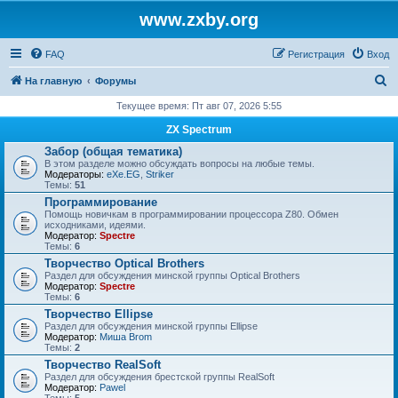
www.zxby.org
FAQ
Регистрация
Вход
П
На главную
Форумы
о
Текущее время: Пт авг 07, 2026 5:55
и
ZX Spectrum
с
Забор (общая тематика)
В этом разделе можно обсуждать вопросы на любые темы.
к
Модераторы:
eXe.EG
,
Striker
Темы:
51
Программирование
Помощь новичкам в программировании процессора Z80. Обмен
исходниками, идеями.
Модератор:
Spectre
Темы:
6
Творчество Optical Brothers
Раздел для обсуждения минской группы Optical Brothers
Модератор:
Spectre
Темы:
6
Творчество Ellipse
Раздел для обсуждения минской группы Ellipse
Модератор:
Миша Brom
Темы:
2
Творчество RealSoft
Раздел для обсуждения брестской группы RealSoft
Модератор:
Pawel