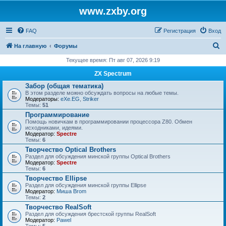
www.zxby.org
FAQ
Регистрация
Вход
П
На главную
Форумы
о
Текущее время: Пт авг 07, 2026 9:19
и
ZX Spectrum
с
Забор (общая тематика)
В этом разделе можно обсуждать вопросы на любые темы.
к
Модераторы:
eXe.EG
,
Striker
Темы:
51
Программирование
Помощь новичкам в программировании процессора Z80. Обмен
исходниками, идеями.
Модератор:
Spectre
Темы:
6
Творчество Optical Brothers
Раздел для обсуждения минской группы Optical Brothers
Модератор:
Spectre
Темы:
6
Творчество Ellipse
Раздел для обсуждения минской группы Ellipse
Модератор:
Миша Brom
Темы:
2
Творчество RealSoft
Раздел для обсуждения брестской группы RealSoft
Модератор:
Pawel