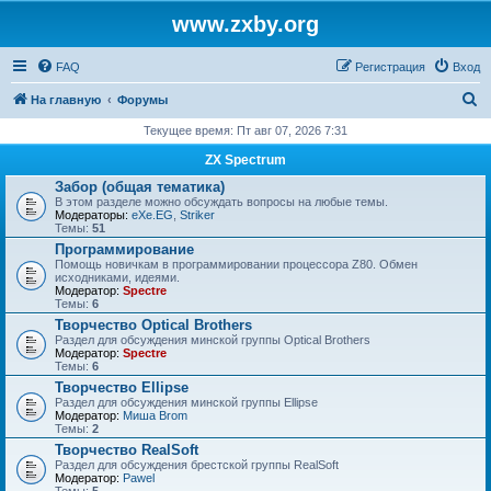
www.zxby.org
FAQ
Регистрация
Вход
П
На главную
Форумы
о
Текущее время: Пт авг 07, 2026 7:31
и
ZX Spectrum
с
Забор (общая тематика)
В этом разделе можно обсуждать вопросы на любые темы.
к
Модераторы:
eXe.EG
,
Striker
Темы:
51
Программирование
Помощь новичкам в программировании процессора Z80. Обмен
исходниками, идеями.
Модератор:
Spectre
Темы:
6
Творчество Optical Brothers
Раздел для обсуждения минской группы Optical Brothers
Модератор:
Spectre
Темы:
6
Творчество Ellipse
Раздел для обсуждения минской группы Ellipse
Модератор:
Миша Brom
Темы:
2
Творчество RealSoft
Раздел для обсуждения брестской группы RealSoft
Модератор:
Pawel