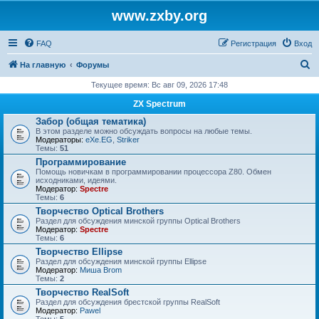
www.zxby.org
FAQ
Регистрация
Вход
П
На главную
Форумы
о
Текущее время: Вс авг 09, 2026 17:48
и
ZX Spectrum
с
Забор (общая тематика)
В этом разделе можно обсуждать вопросы на любые темы.
к
Модераторы:
eXe.EG
,
Striker
Темы:
51
Программирование
Помощь новичкам в программировании процессора Z80. Обмен
исходниками, идеями.
Модератор:
Spectre
Темы:
6
Творчество Optical Brothers
Раздел для обсуждения минской группы Optical Brothers
Модератор:
Spectre
Темы:
6
Творчество Ellipse
Раздел для обсуждения минской группы Ellipse
Модератор:
Миша Brom
Темы:
2
Творчество RealSoft
Раздел для обсуждения брестской группы RealSoft
Модератор:
Pawel