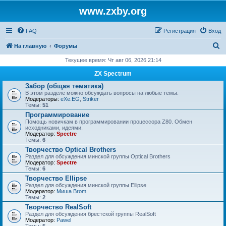
www.zxby.org
FAQ
Регистрация
Вход
П
На главную
Форумы
о
Текущее время: Чт авг 06, 2026 21:14
и
ZX Spectrum
с
Забор (общая тематика)
В этом разделе можно обсуждать вопросы на любые темы.
к
Модераторы:
eXe.EG
,
Striker
Темы:
51
Программирование
Помощь новичкам в программировании процессора Z80. Обмен
исходниками, идеями.
Модератор:
Spectre
Темы:
6
Творчество Optical Brothers
Раздел для обсуждения минской группы Optical Brothers
Модератор:
Spectre
Темы:
6
Творчество Ellipse
Раздел для обсуждения минской группы Ellipse
Модератор:
Миша Brom
Темы:
2
Творчество RealSoft
Раздел для обсуждения брестской группы RealSoft
Модератор:
Pawel