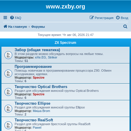
www.zxby.org
FAQ
Регистрация
Вход
П
На главную
Форумы
о
Текущее время: Чт авг 06, 2026 21:47
и
ZX Spectrum
с
Забор (общая тематика)
В этом разделе можно обсуждать вопросы на любые темы.
к
Модераторы:
eXe.EG
,
Striker
Темы:
51
Программирование
Помощь новичкам в программировании процессора Z80. Обмен
исходниками, идеями.
Модератор:
Spectre
Темы:
6
Творчество Optical Brothers
Раздел для обсуждения минской группы Optical Brothers
Модератор:
Spectre
Темы:
6
Творчество Ellipse
Раздел для обсуждения минской группы Ellipse
Модератор:
Миша Brom
Темы:
2
Творчество RealSoft
Раздел для обсуждения брестской группы RealSoft
Модератор:
Pawel