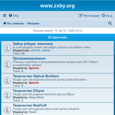
www.zxby.org
FAQ
Регистрация
Вход
П
На главную
Форумы
о
Текущее время: Пт авг 07, 2026 23:13
и
ZX Spectrum
с
Забор (общая тематика)
В этом разделе можно обсуждать вопросы на любые темы.
к
Модераторы:
eXe.EG
,
Striker
Темы:
51
Программирование
Помощь новичкам в программировании процессора Z80. Обмен
исходниками, идеями.
Модератор:
Spectre
Темы:
6
Творчество Optical Brothers
Раздел для обсуждения минской группы Optical Brothers
Модератор:
Spectre
Темы:
6
Творчество Ellipse
Раздел для обсуждения минской группы Ellipse
Модератор:
Миша Brom
Темы:
2
Творчество RealSoft
Раздел для обсуждения брестской группы RealSoft
Модератор:
Pawel