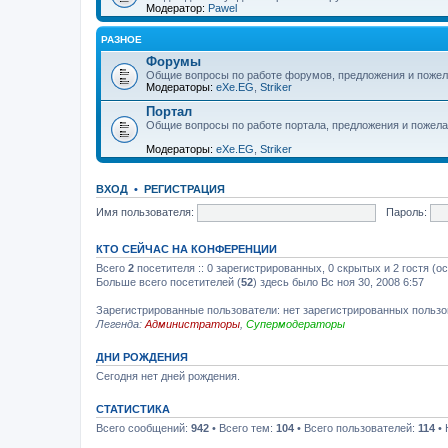
Модератор:
Pawel
РАЗНОЕ
Форумы
Общие вопросы по работе форумов, предложения и пожел
Модераторы:
eXe.EG
,
Striker
Портал
Общие вопросы по работе портала, предложения и пожела
Модераторы:
eXe.EG
,
Striker
ВХОД
•
РЕГИСТРАЦИЯ
Имя пользователя:
Пароль:
КТО СЕЙЧАС НА КОНФЕРЕНЦИИ
Всего
2
посетителя :: 0 зарегистрированных, 0 скрытых и 2 гостя (о
Больше всего посетителей (
52
) здесь было Вс ноя 30, 2008 6:57
Зарегистрированные пользователи: нет зарегистрированных польз
Легенда:
Администраторы
,
Супермодераторы
ДНИ РОЖДЕНИЯ
Сегодня нет дней рождения.
СТАТИСТИКА
Всего сообщений:
942
• Всего тем:
104
• Всего пользователей:
114
• 