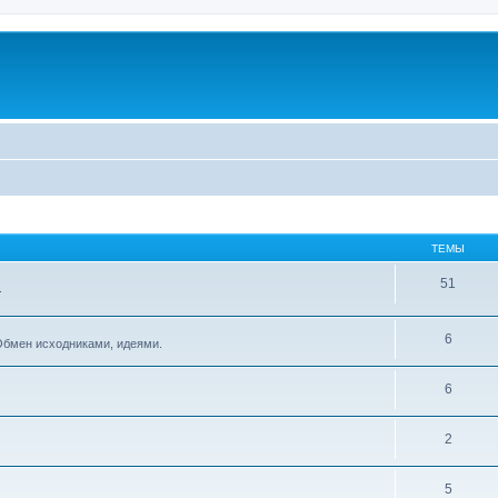
ТЕМЫ
51
.
6
Обмен исходниками, идеями.
6
2
5