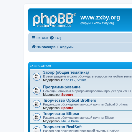
www.zxby.org
форумы www.zxby.org
Ссылки
FAQ
На главную
Форумы
ZX SPECTRUM
Забор (общая тематика)
В этом разделе можно обсуждать вопросы на любые темы
Модераторы:
eXe.EG
,
Striker
Программирование
Помощь новичкам в программировании процессора Z80. 
Модератор:
Spectre
Творчество Optical Brothers
Раздел для обсуждения минской группы Optical Brothers
Модератор:
Spectre
Творчество Ellipse
Раздел для обсуждения минской группы Ellipse
Модератор:
Миша Brom
Творчество RealSoft
Раздел для обсуждения брестской группы RealSoft