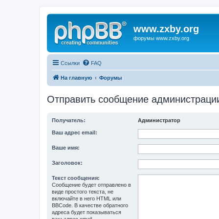
www.zxby.org
форумы www.zxby.org
Ссылки
FAQ
На главную
Форумы
Отправить сообщение администраци
Получатель:
Администратор
Ваш адрес email:
Ваше имя:
Заголовок:
Текст сообщения:
Сообщение будет отправлено в
виде простого текста, не
включайте в него HTML или
BBCode. В качестве обратного
адреса будет показываться
ваш адрес email.