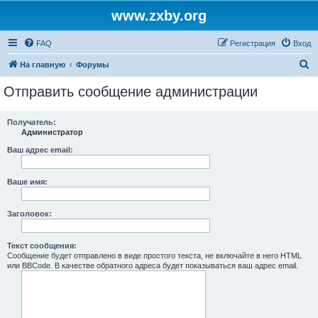
www.zxby.org
FAQ
Регистрация
Вход
П
На главную
Форумы
о
Отправить сообщение администрации
и
с
Получатель:
Администратор
к
Ваш адрес email:
Ваше имя:
Заголовок:
Текст сообщения:
Сообщение будет отправлено в виде простого текста, не включайте в него HTML
или BBCode. В качестве обратного адреса будет показываться ваш адрес email.