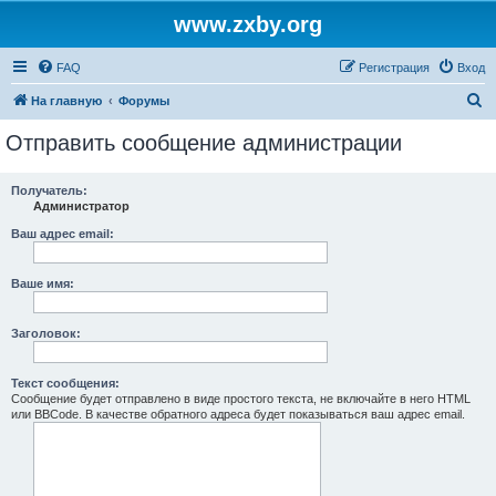
www.zxby.org
FAQ
Регистрация
Вход
П
На главную
Форумы
о
Отправить сообщение администрации
и
с
Получатель:
Администратор
к
Ваш адрес email:
Ваше имя:
Заголовок:
Текст сообщения:
Сообщение будет отправлено в виде простого текста, не включайте в него HTML
или BBCode. В качестве обратного адреса будет показываться ваш адрес email.