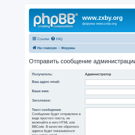
www.zxby.org
форумы www.zxby.org
Ссылки
FAQ
На главную
Форумы
Отправить сообщение администраци
Получатель:
Администратор
Ваш адрес email:
Ваше имя:
Заголовок:
Текст сообщения:
Сообщение будет отправлено в
виде простого текста, не
включайте в него HTML или
BBCode. В качестве обратного
адреса будет показываться
ваш адрес email.