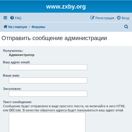
www.zxby.org
FAQ
Регистрация
Вход
П
На главную
Форумы
о
Отправить сообщение администрации
и
с
Получатель:
Администратор
к
Ваш адрес email:
Ваше имя:
Заголовок:
Текст сообщения:
Сообщение будет отправлено в виде простого текста, не включайте в него HTML
или BBCode. В качестве обратного адреса будет показываться ваш адрес email.