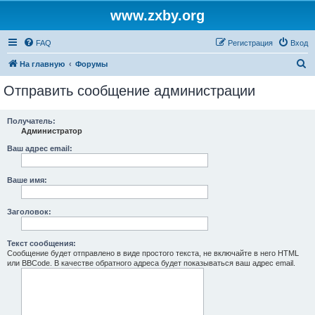
www.zxby.org
FAQ
Регистрация
Вход
П
На главную
Форумы
о
Отправить сообщение администрации
и
с
Получатель:
Администратор
к
Ваш адрес email:
Ваше имя:
Заголовок:
Текст сообщения:
Сообщение будет отправлено в виде простого текста, не включайте в него HTML
или BBCode. В качестве обратного адреса будет показываться ваш адрес email.