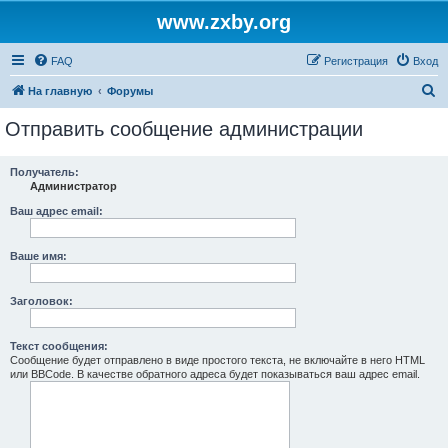
www.zxby.org
FAQ
Регистрация
Вход
П
На главную
Форумы
о
Отправить сообщение администрации
и
с
Получатель:
Администратор
к
Ваш адрес email:
Ваше имя:
Заголовок:
Текст сообщения:
Сообщение будет отправлено в виде простого текста, не включайте в него HTML
или BBCode. В качестве обратного адреса будет показываться ваш адрес email.