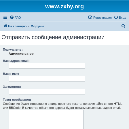
www.zxby.org
FAQ
Регистрация
Вход
П
На главную
Форумы
о
Отправить сообщение администрации
и
с
Получатель:
Администратор
к
Ваш адрес email:
Ваше имя:
Заголовок:
Текст сообщения:
Сообщение будет отправлено в виде простого текста, не включайте в него HTML
или BBCode. В качестве обратного адреса будет показываться ваш адрес email.