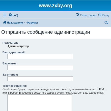
www.zxby.org
FAQ
Регистрация
Вход
П
На главную
Форумы
о
Отправить сообщение администрации
и
с
Получатель:
Администратор
к
Ваш адрес email:
Ваше имя:
Заголовок:
Текст сообщения:
Сообщение будет отправлено в виде простого текста, не включайте в него HTML
или BBCode. В качестве обратного адреса будет показываться ваш адрес email.