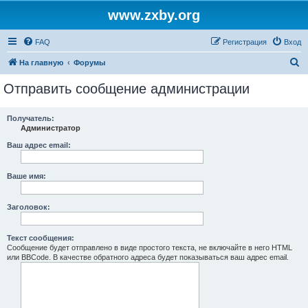
www.zxby.org
FAQ
Регистрация
Вход
П
На главную
Форумы
о
Отправить сообщение администрации
и
с
Получатель:
Администратор
к
Ваш адрес email:
Ваше имя:
Заголовок:
Текст сообщения:
Сообщение будет отправлено в виде простого текста, не включайте в него HTML
или BBCode. В качестве обратного адреса будет показываться ваш адрес email.