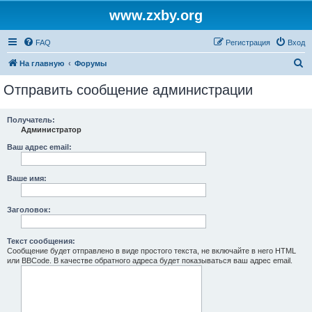
www.zxby.org
FAQ
Регистрация
Вход
П
На главную
Форумы
о
Отправить сообщение администрации
и
с
Получатель:
Администратор
к
Ваш адрес email:
Ваше имя:
Заголовок:
Текст сообщения:
Сообщение будет отправлено в виде простого текста, не включайте в него HTML
или BBCode. В качестве обратного адреса будет показываться ваш адрес email.