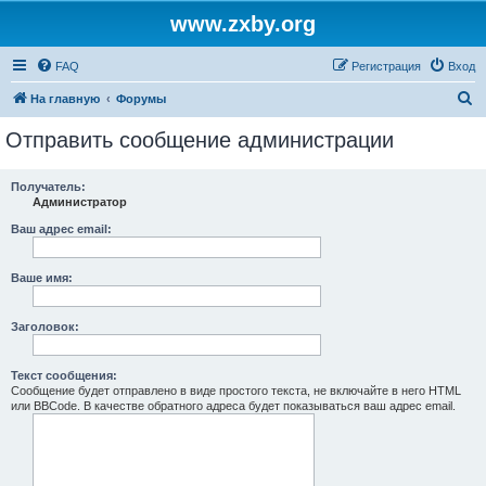
www.zxby.org
FAQ
Регистрация
Вход
П
На главную
Форумы
о
Отправить сообщение администрации
и
с
Получатель:
Администратор
к
Ваш адрес email:
Ваше имя:
Заголовок:
Текст сообщения:
Сообщение будет отправлено в виде простого текста, не включайте в него HTML
или BBCode. В качестве обратного адреса будет показываться ваш адрес email.