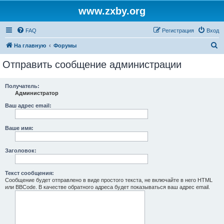
www.zxby.org
FAQ
Регистрация
Вход
П
На главную
Форумы
о
Отправить сообщение администрации
и
с
Получатель:
Администратор
к
Ваш адрес email:
Ваше имя:
Заголовок:
Текст сообщения:
Сообщение будет отправлено в виде простого текста, не включайте в него HTML
или BBCode. В качестве обратного адреса будет показываться ваш адрес email.