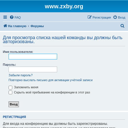
www.zxby.org
FAQ
Регистрация
Вход
П
На главную
Форумы
о
Для просмотра списка нашей команды вы должны быть
и
авторизованы.
с
Имя пользователя:
к
Пароль:
Забыли пароль?
Повторно выслать письмо для активации учётной записи
Запомнить меня
Скрыть моё пребывание на конференции в этот раз
РЕГИСТРАЦИЯ
Для входа на конференцию вы должны быть зарегистрированы.