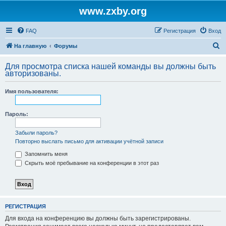
www.zxby.org
FAQ
Регистрация
Вход
П
На главную
Форумы
о
Для просмотра списка нашей команды вы должны быть
и
авторизованы.
с
Имя пользователя:
к
Пароль:
Забыли пароль?
Повторно выслать письмо для активации учётной записи
Запомнить меня
Скрыть моё пребывание на конференции в этот раз
РЕГИСТРАЦИЯ
Для входа на конференцию вы должны быть зарегистрированы.