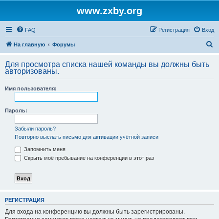
www.zxby.org
FAQ
Регистрация
Вход
П
На главную
Форумы
о
Для просмотра списка нашей команды вы должны быть
и
авторизованы.
с
Имя пользователя:
к
Пароль:
Забыли пароль?
Повторно выслать письмо для активации учётной записи
Запомнить меня
Скрыть моё пребывание на конференции в этот раз
РЕГИСТРАЦИЯ
Для входа на конференцию вы должны быть зарегистрированы.