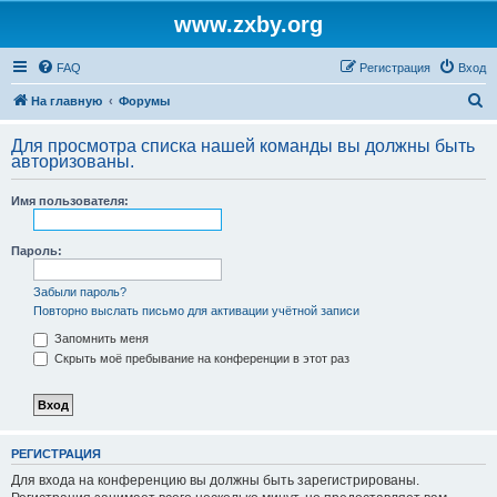
www.zxby.org
FAQ
Регистрация
Вход
П
На главную
Форумы
о
Для просмотра списка нашей команды вы должны быть
и
авторизованы.
с
Имя пользователя:
к
Пароль:
Забыли пароль?
Повторно выслать письмо для активации учётной записи
Запомнить меня
Скрыть моё пребывание на конференции в этот раз
РЕГИСТРАЦИЯ
Для входа на конференцию вы должны быть зарегистрированы.