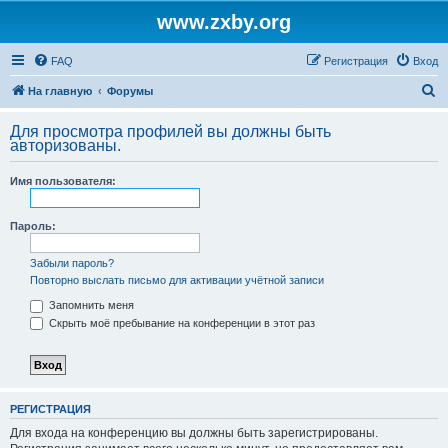
www.zxby.org
FAQ
Регистрация
Вход
П
На главную
Форумы
о
Для просмотра профилей вы должны быть
и
авторизованы.
с
Имя пользователя:
к
Пароль:
Забыли пароль?
Повторно выслать письмо для активации учётной записи
Запомнить меня
Скрыть моё пребывание на конференции в этот раз
РЕГИСТРАЦИЯ
Для входа на конференцию вы должны быть зарегистрированы.