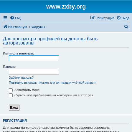
www.zxby.org
FAQ
Регистрация
Вход
П
На главную
Форумы
о
Для просмотра профилей вы должны быть
и
авторизованы.
с
Имя пользователя:
к
Пароль:
Забыли пароль?
Повторно выслать письмо для активации учётной записи
Запомнить меня
Скрыть моё пребывание на конференции в этот раз
РЕГИСТРАЦИЯ
Для входа на конференцию вы должны быть зарегистрированы.