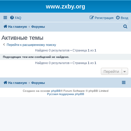
www.zxby.org
FAQ
Регистрация
Вход
П
На главную
Форумы
о
Активные темы
и
Перейти к расширенному поиску
с
Найдено 0 результатов • Страница
1
из
1
к
Подходящих тем или сообщений не найдено.
Найдено 0 результатов • Страница
1
из
1
Перейти
На главную
Форумы
Создано на основе
phpBB
® Forum Software © phpBB Limited
Русская поддержка phpBB