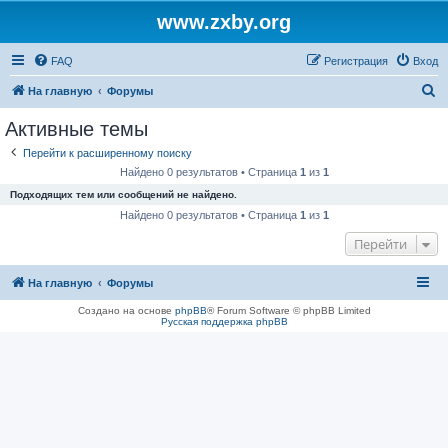
www.zxby.org
FAQ
Регистрация
Вход
П
На главную
Форумы
о
Активные темы
и
Перейти к расширенному поиску
с
Найдено 0 результатов • Страница
1
из
1
к
Подходящих тем или сообщений не найдено.
Найдено 0 результатов • Страница
1
из
1
Перейти
На главную
Форумы
Создано на основе
phpBB
® Forum Software © phpBB Limited
Русская поддержка phpBB