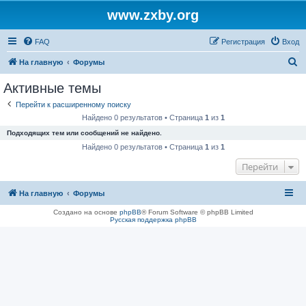
www.zxby.org
FAQ
Регистрация
Вход
П
На главную
Форумы
о
Активные темы
и
Перейти к расширенному поиску
с
Найдено 0 результатов • Страница
1
из
1
к
Подходящих тем или сообщений не найдено.
Найдено 0 результатов • Страница
1
из
1
Перейти
На главную
Форумы
Создано на основе
phpBB
® Forum Software © phpBB Limited
Русская поддержка phpBB