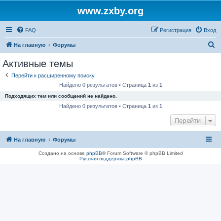
www.zxby.org
FAQ
Регистрация
Вход
П
На главную
Форумы
о
Активные темы
и
Перейти к расширенному поиску
с
Найдено 0 результатов • Страница
1
из
1
к
Подходящих тем или сообщений не найдено.
Найдено 0 результатов • Страница
1
из
1
Перейти
На главную
Форумы
Создано на основе
phpBB
® Forum Software © phpBB Limited
Русская поддержка phpBB